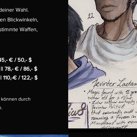
 deiner Wahl.
en Blickwinkeln,
estimmte Waffen,
45,- € / 50,- $
| 78,- € / 86,- $
| 110,-€ / 122,- $
s können durch
n.