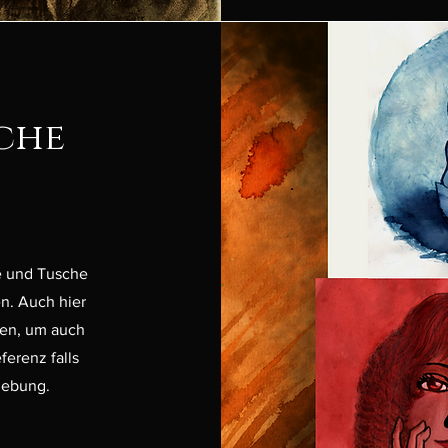
che
te und Tusche
n. Auch hier
sen, um auch
erenz falls
gebung.