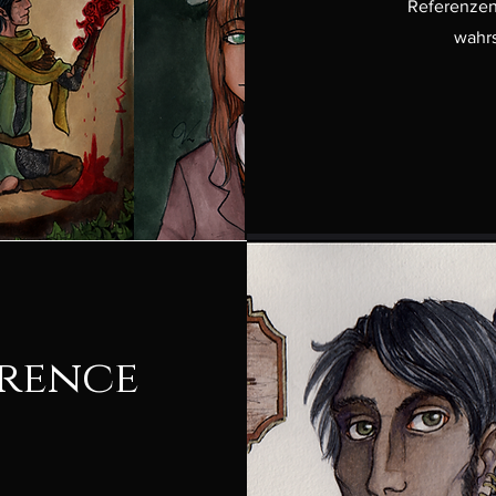
Referenzen
wahrs
rence