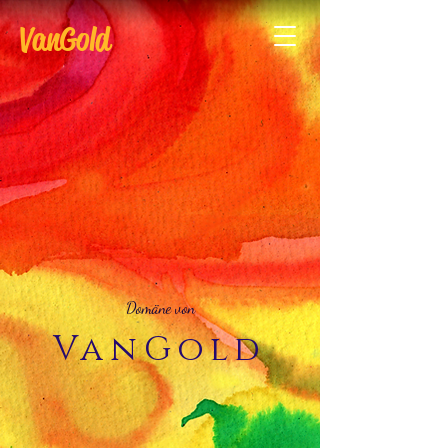
VanGold
Domäne von
VanGold